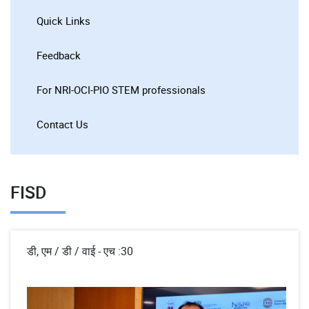
Quick Links
Feedback
For NRI-OCI-PIO STEM professionals
Contact Us
FISD
डी, एम / डी / वाई - एच :30